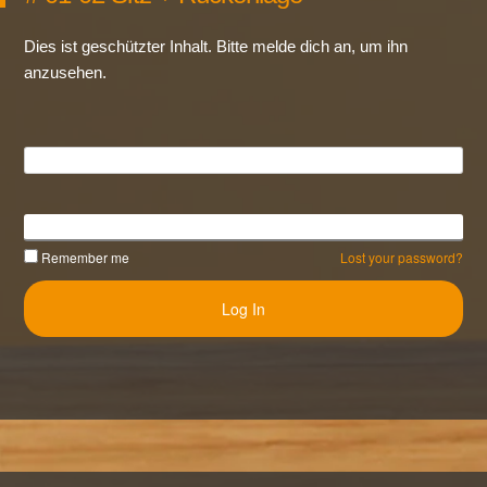
Dies ist geschützter Inhalt. Bitte melde dich an, um ihn
anzusehen.
Username
Password
Remember me
Lost your password?