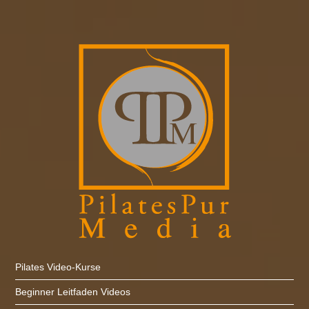
PilatesPurMedia
Menü
Pilates Video-Kurse
Zum Inhalt springen
Pilates Video-Kurse
Beginner Leitfaden Videos